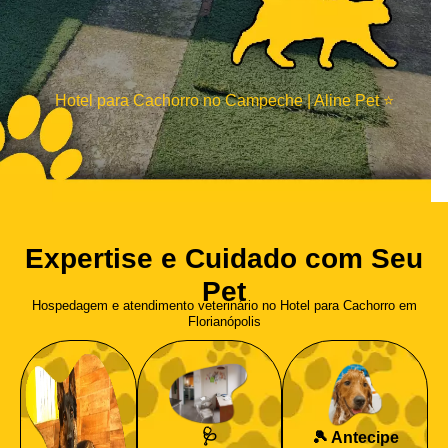
Hotel para Cachorro no Campeche | Aline Pet ⭐​
Expertise e Cuidado com Seu
Pet
Hospedagem e atendimento veterinário no Hotel para Cachorro em
Florianópolis
🩺
🎾 Antecipe